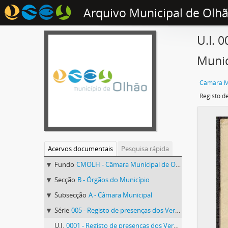
Arquivo Municipal de Olh
U.I. 
Munic
Câmara Mu
Acervos documentais
Pesquisa rápida
Fundo
CMOLH - Câmara Municipal de Olhão
Secção
B - Órgãos do Município
Subsecção
A - Câmara Municipal
Série
005 - Registo de presenças dos Vereadores nas Sessões da Câmara Municipal
U.I.
0001 - Registo de presenças dos Vereadores nas Sessões da Câmara Municipal, 1919-1921