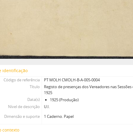
 identificação
Código de referência
PT MOLH CMOLH-B-A-005-0004
Título
Registo de presenças dos Vereadores nas Sessões
1925
Data(s)
1925 (Produção)
Nível de descrição
U.I.
Dimensão e suporte
1 Caderno. Papel
o contexto