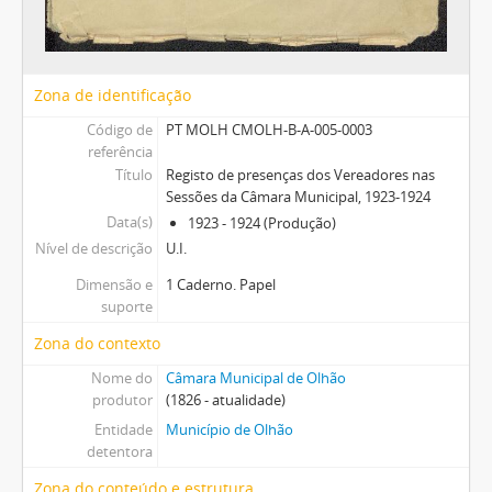
Zona de identificação
Código de
PT MOLH CMOLH-B-A-005-0003
referência
Título
Registo de presenças dos Vereadores nas
Sessões da Câmara Municipal, 1923-1924
Data(s)
1923 - 1924 (Produção)
Nível de descrição
U.I.
Dimensão e
1 Caderno. Papel
suporte
Zona do contexto
Nome do
Câmara Municipal de Olhão
produtor
(1826 - atualidade)
Entidade
Município de Olhão
detentora
Zona do conteúdo e estrutura