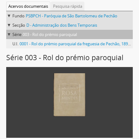
Acervos documentais
Pesquisa rápida
Fundo
PSBPCH - Paróquia de São Bartolomeu de Pechão
Secção
D - Administração dos Bens Temporais
Série
003 - Rol do prémio paroquial
U.I.
0001 - Rol do prémio paroquial da freguesia de Pechão, 1891-1892
Série 003 - Rol do prémio paroquial