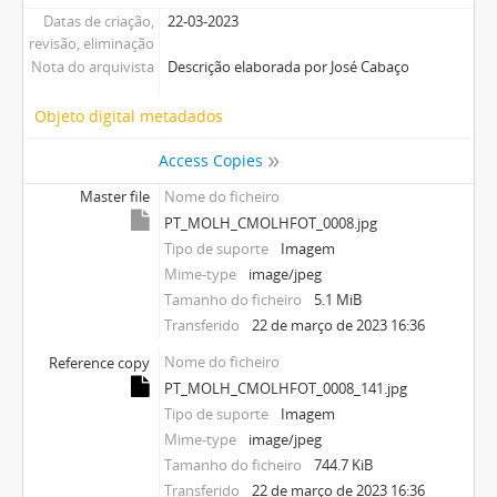
Datas de criação,
22-03-2023
revisão, eliminação
Nota do arquivista
Descrição elaborada por José Cabaço
Objeto digital metadados
Access Copies
Master file
Nome do ficheiro
PT_MOLH_CMOLHFOT_0008.jpg
Tipo de suporte
Imagem
Mime-type
image/jpeg
Tamanho do ficheiro
5.1 MiB
Transferido
22 de março de 2023 16:36
Nome do ficheiro
Reference copy
PT_MOLH_CMOLHFOT_0008_141.jpg
Tipo de suporte
Imagem
Mime-type
image/jpeg
Tamanho do ficheiro
744.7 KiB
Transferido
22 de março de 2023 16:36