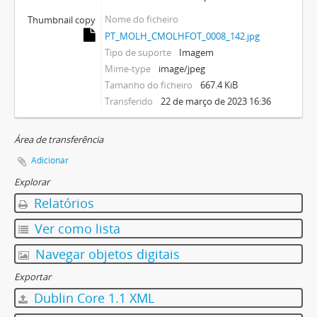
Nome do ficheiro
Thumbnail copy
PT_MOLH_CMOLHFOT_0008_142.jpg
Tipo de suporte
Imagem
Mime-type
image/jpeg
Tamanho do ficheiro
667.4 KiB
Transferido
22 de março de 2023 16:36
Área de transferência
Adicionar
Explorar
Relatórios
Ver como lista
Navegar objetos digitais
Exportar
Dublin Core 1.1 XML