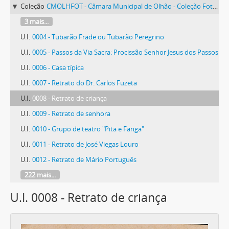
Coleção
CMOLHFOT - Câmara Municipal de Olhão - Coleção Fotográfica
3 mais...
U.I.
0004 - Tubarão Frade ou Tubarão Peregrino
U.I.
0005 - Passos da Via Sacra: Procissão Senhor Jesus dos Passos
U.I.
0006 - Casa típica
U.I.
0007 - Retrato do Dr. Carlos Fuzeta
U.I.
0008 - Retrato de criança
U.I.
0009 - Retrato de senhora
U.I.
0010 - Grupo de teatro "Pita e Fanga"
U.I.
0011 - Retrato de José Viegas Louro
U.I.
0012 - Retrato de Mário Português
222 mais...
U.I. 0008 - Retrato de criança