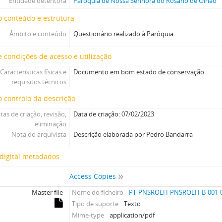
Entidade detentora
Paróquia de Nossa Senhora do Rosário de Olhão
 conteúdo e estrutura
Âmbito e conteúdo
Questionário realizado à Paróquia.
 condições de acesso e utilização
Características físicas e
Documento em bom estado de conservação.
requisitos técnicos
 controlo da descrição
tas de criação, revisão,
Data de criação: 07/02/2023
eliminação
Nota do arquivista
Descrição elaborada por Pedro Bandarra
digital metadados
Access Copies
Master file
Nome do ficheiro
PT-PNSROLH-PNSROLH-B-001-0
Tipo de suporte
Texto
Mime-type
application/pdf