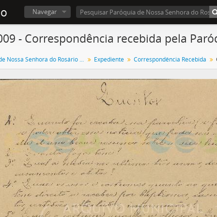
ão
Navegar
0009 - Correspondência recebida pela Paró
Paróquia de Nossa Senhora do Rosário de Olhão
Expediente
Correspondência Recebida