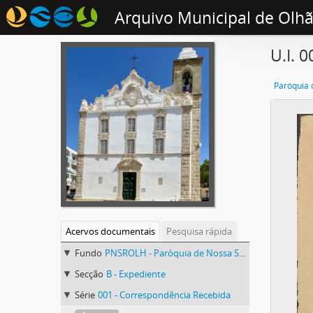
Arquivo Municipal de Olh
U.I. 
Acervos documentais
Pesquisa rápida
Fundo
PNSROLH - Paróquia de Nossa Senhora do Rosário de Olhão
Secção
B - Expediente
Série
001 - Correspondência Recebida