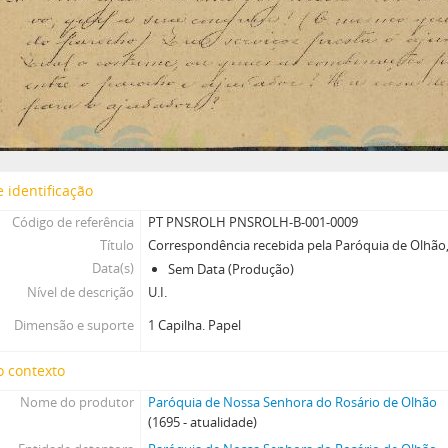
 identificação
Código de referência
PT PNSROLH PNSROLH-B-001-0009
Título
Correspondência recebida pela Paróquia de Olhão,
Data(s)
Sem Data (Produção)
Nível de descrição
U.I.
Dimensão e suporte
1 Capilha. Papel
o contexto
Nome do produtor
Paróquia de Nossa Senhora do Rosário de Olhão
(1695 - atualidade)