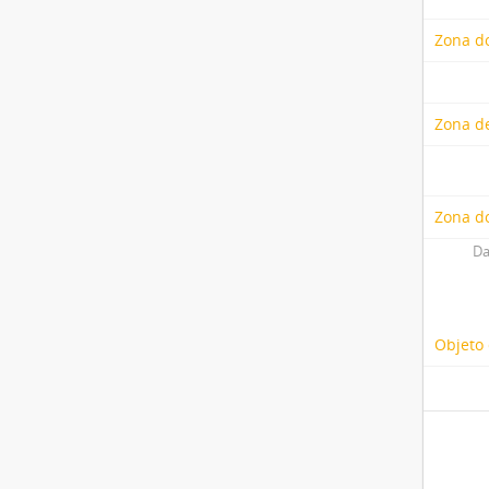
Zona do
Zona de
Zona do
Da
Objeto 