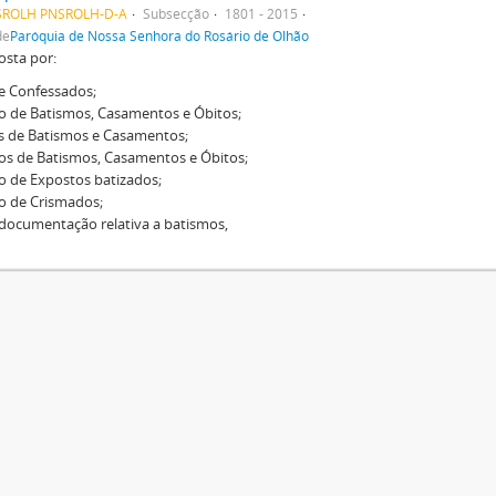
SROLH PNSROLH-D-A
Subsecção
1801 - 2015
de
Paróquia de Nossa Senhora do Rosário de Olhão
sta por:
e Confessados;
o de Batismos, Casamentos e Óbitos;
s de Batismos e Casamentos;
os de Batismos, Casamentos e Óbitos;
o de Expostos batizados;
o de Crismados;
documentação relativa a batismos,