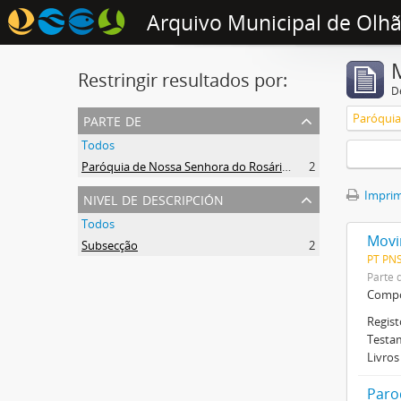
Arquivo Municipal de Olh
Restringir resultados por:
De
parte de
Todos
Paróquia de Nossa Senhora do Rosário de Olhão
2
nivel de descripción
Imprimi
Todos
Movi
Subsecção
2
PT PN
Parte 
Compo
Regist
Testa
Livros
Paro