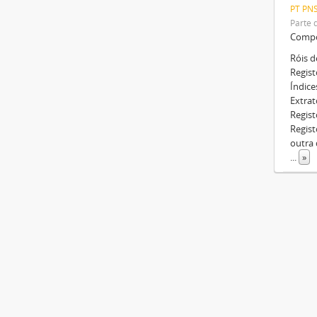
PT PN
Parte 
Compo
Róis d
Regist
Índice
Extrat
Regist
Regist
outra 
...
»