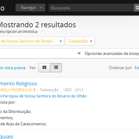
ão
Navegar
Mostrando 2 resultados
scripción archivística
Paróquia de Nossa Senhora do Rosário de Olhão
Subsecção
Opciones avanzadas de bús
r vista previa
Ver :
Ordenar por:
Fe
mento Religioso
SROLH PNSROLH-D-B
Subsecção
1802 - 2012
de
Paróquia de Nossa Senhora do Rosário de Olhão
sta por:
o da Distribuição;
mentos;
 de Atas de Catecúmenos.
quiais