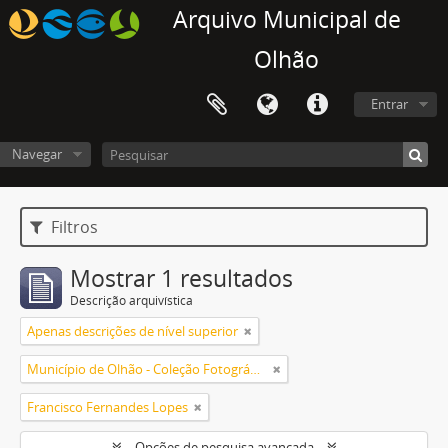
Arquivo Municipal de
Olhão
Entrar
Navegar
Filtros
Mostrar 1 resultados
Descrição arquivística
Apenas descrições de nível superior
Município de Olhão - Coleção Fotográfica
Francisco Fernandes Lopes
Opções de pesquisa avançada