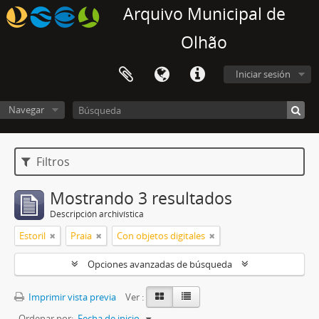
Arquivo Municipal de
Olhão
Iniciar sesión
Navegar
Filtros
Mostrando 3 resultados
Descripción archivística
Estoril
Praia
Con objetos digitales
Opciones avanzadas de búsqueda
Imprimir vista previa
Ver :
Ordenar por:
Fecha de inicio