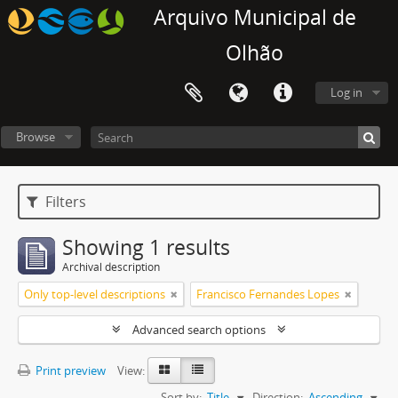
Arquivo Municipal de
Olhão
Log in
Browse
Filters
Showing 1 results
Archival description
Only top-level descriptions
Francisco Fernandes Lopes
Advanced search options
Print preview
View:
Sort by:
Title
Direction:
Ascending