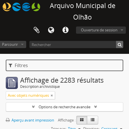
Arquivo Municipal de
Olhão
Ouverture de session
Parcourir
Filtres
Affichage de 2283 résultats
Description archivistique
Avec objets numériques
Options de recherche avancée
Aperçu avant impression
Affichage :
Trier par:
Titre
Direction:
Croissant