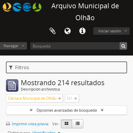
Arquivo Municipal de
Olhão
Iniciar sesión
Navegar
Filtros
Mostrando 214 resultados
Descripción archivística
Câmara Municipal de Olhão
U.I.
Opciones avanzadas de búsqueda
Imprimir vista previa
Ver :
Ordenar por:
Identificador