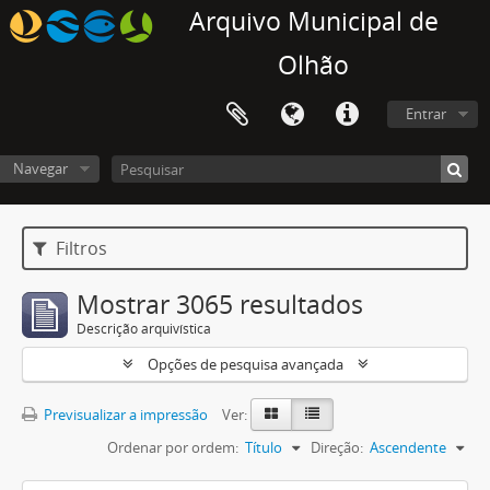
Arquivo Municipal de
Olhão
Entrar
Navegar
Filtros
Mostrar 3065 resultados
Descrição arquivística
Opções de pesquisa avançada
Previsualizar a impressão
Ver:
Ordenar por ordem:
Título
Direção:
Ascendente