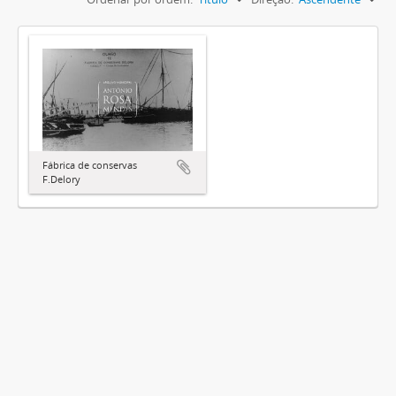
Fábrica de conservas
F.Delory