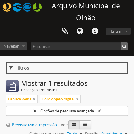
Arquivo Municipal de
Olhão
Entrar
Navegar
Filtros
Mostrar 1 resultados
Descrição arquivística
Fábrica velha
Com objeto digital
Opções de pesquisa avançada
Previsualizar a impressão
Ver:
Ordenar por ordem:
Título
Direção:
Ascendente