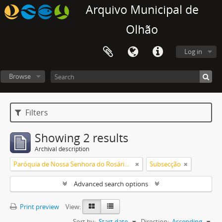
Arquivo Municipal de
Olhão
Log in
Browse
Filters
Showing 2 results
Archival description
Paróquia de Nossa Senhora do Rosário de Olhão
Subsecção
Advanced search options
Print preview
View:
Sort by:
Start date
Direction:
Ascending