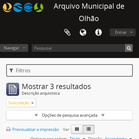
Arquivo Municipal de
Olhão
Entrar
Navegar
Filtros
Mostrar 3 resultados
Descrição arquivística
Subcoleção
Opções de pesquisa avançada
Previsualizar a impressão
Ver:
Ordenar por ordem:
Título
Direção:
Ascendente