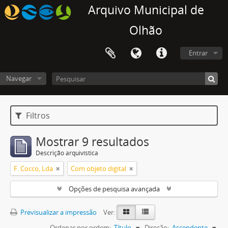
Arquivo Municipal de
Olhão
Entrar
Navegar
Filtros
Mostrar 9 resultados
Descrição arquivística
F. Cocco, Lda
Com objeto digital
Opções de pesquisa avançada
Previsualizar a impressão
Ver:
Ordenar por ordem:
Título
Direção:
Ascendente