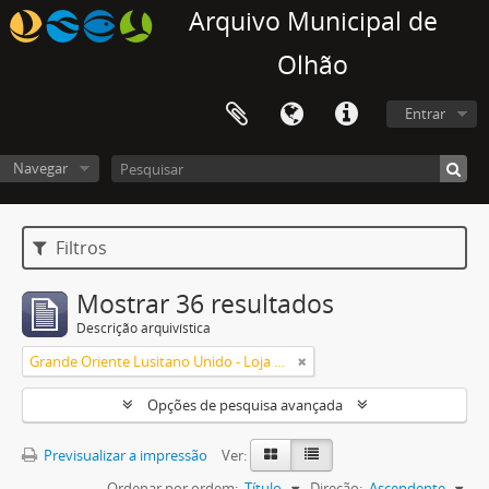
Arquivo Municipal de
Olhão
Entrar
Navegar
Filtros
Mostrar 36 resultados
Descrição arquivística
Grande Oriente Lusitano Unido - Loja Estrela Do Sul (Olhão)
Opções de pesquisa avançada
Previsualizar a impressão
Ver:
Ordenar por ordem:
Título
Direção:
Ascendente