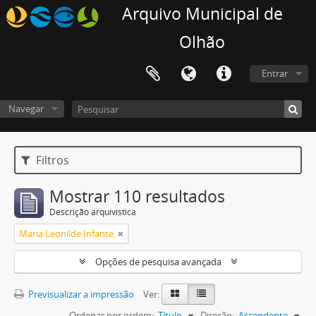
Arquivo Municipal de
Olhão
Entrar
Navegar
Filtros
Mostrar 110 resultados
Descrição arquivística
Maria Leonilde Infante
Opções de pesquisa avançada
Previsualizar a impressão
Ver:
Ordenar por ordem:
Título
Direção:
Ascendente