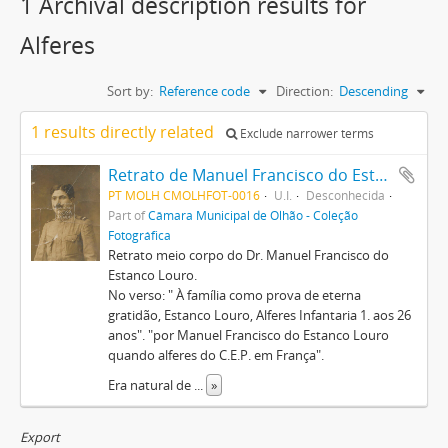
1 Archival description results for
Alferes
Sort by:
Reference code
Direction:
Descending
1 results directly related
Exclude narrower terms
Retrato de Manuel Francisco do Estanco Louro
PT MOLH CMOLHFOT-0016
U.I.
Desconhecida
Part of
Câmara Municipal de Olhão - Coleção
Fotográfica
Retrato meio corpo do Dr. Manuel Francisco do
Estanco Louro.
No verso: " À família como prova de eterna
gratidão, Estanco Louro, Alferes Infantaria 1. aos 26
anos". "por Manuel Francisco do Estanco Louro
quando alferes do C.E.P. em França".
Era natural de
...
»
Export