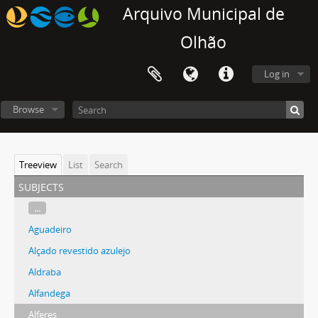
Arquivo Municipal de
Olhão
Log in
Browse
Treeview
List
Search
subjects
...
Aguadeiro
Alçado revestido azulejo
Aldraba
Alfandega
Alferes