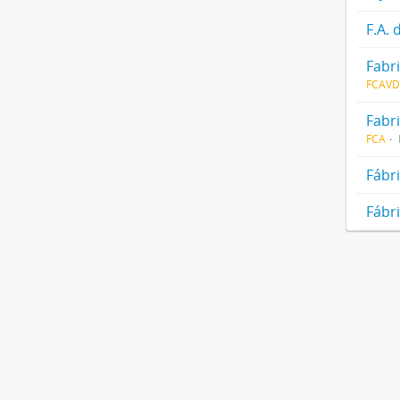
F.A. 
Fabr
FCAV
Fabr
FCA
Fábr
Fábr