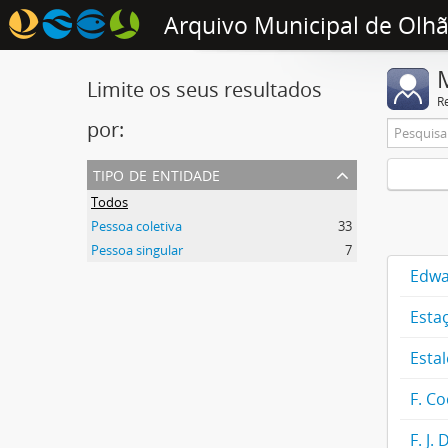
Arquivo Municipal de Olh
Limite os seus resultados
R
por:
tipo de entidade
Todos
Pessoa coletiva
33
Pessoa singular
7
Edwa
Esta
Estal
F. Co
F. J.