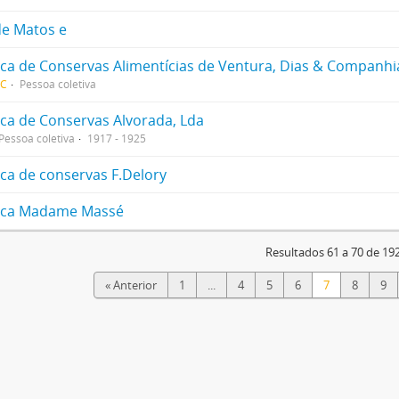
de Matos e
ica de Conservas Alimentícias de Ventura, Dias & Companhi
DC
Pessoa coletiva
ica de Conservas Alvorada, Lda
Pessoa coletiva
1917 - 1925
ica de conservas F.Delory
ica Madame Massé
Resultados 61 a 70 de 19
« Anterior
1
...
4
5
6
7
8
9