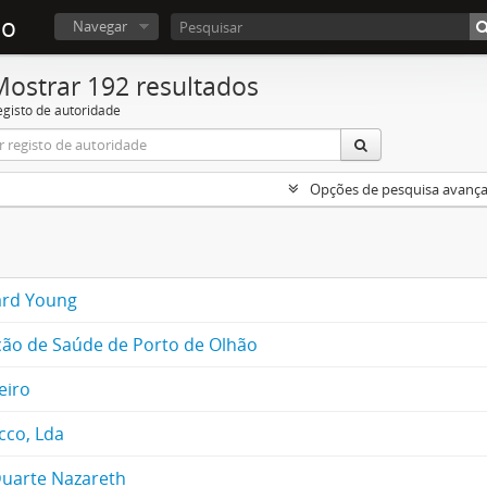
ão
Navegar
Mostrar 192 resultados
egisto de autoridade
Opções de pesquisa avanç
rd Young
ção de Saúde de Porto de Olhão
eiro
cco, Lda
 Duarte Nazareth