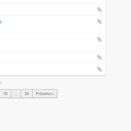
a
2
10
...
20
Próximo »